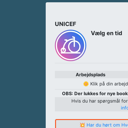
UNICEF
Vælg en tid
Arbejdsplads
🌼
Klik på din arbej
OBS: Der lukkes for nye boo
Hvis du har spørgsmål for
in
💥
Har du hørt om Hv