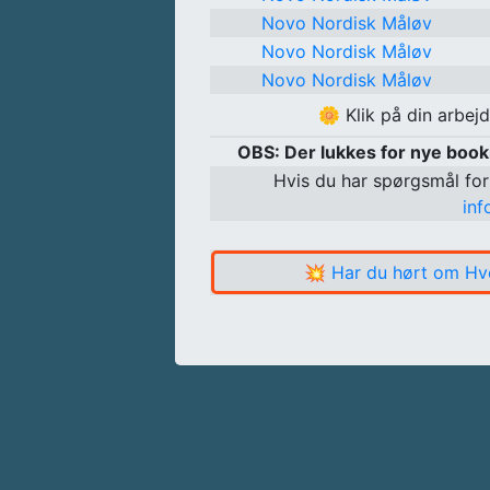
Novo Nordisk Måløv
Novo Nordisk Måløv
Novo Nordisk Måløv
🌼
Klik på din arbej
OBS: Der lukkes for nye boo
Hvis du har spørgsmål for
in
💥
Har du hørt om Hv