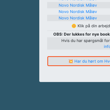
Novo Nordisk Måløv
Novo Nordisk Måløv
Novo Nordisk Måløv
🌼
Klik på din arbej
OBS: Der lukkes for nye boo
Hvis du har spørgsmål for
in
💥
Har du hørt om Hv