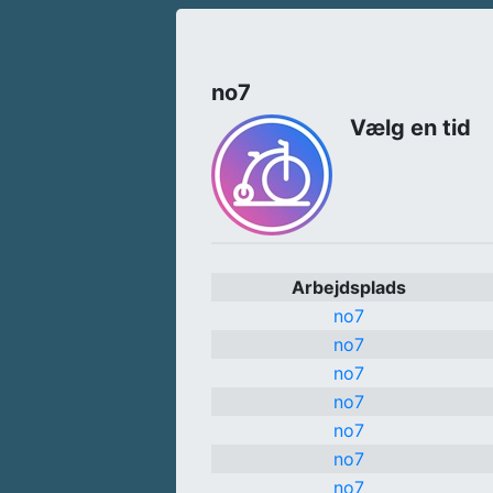
no7
Vælg en tid
Arbejdsplads
no7
no7
no7
no7
no7
no7
no7