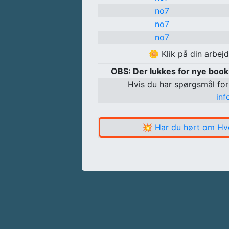
no7
no7
no7
🌼
Klik på din arbej
OBS: Der lukkes for nye boo
Hvis du har spørgsmål for
in
💥
Har du hørt om Hv